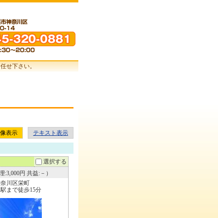
お任せ下さい。
像表示
テキスト表示
選択する
:3,000円 共益:－）
神奈川区栄町
駅まで徒歩15分