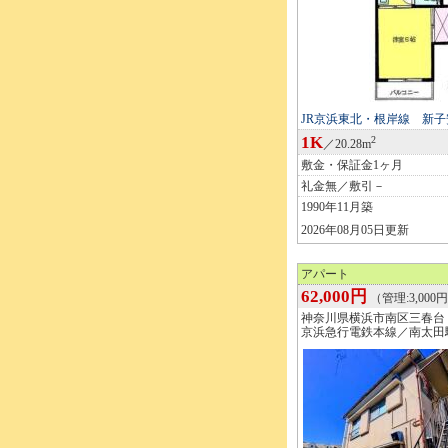
JR京浜東北・根岸線 新子
1K
2
／20.28m
敷金・保証金1ヶ月
礼金無／敷引－
1990年11月築
2026年08月05日更新
アパート
62,000円
（管理:3,000
神奈川県横浜市南区三春台
京浜急行電鉄本線／南太田