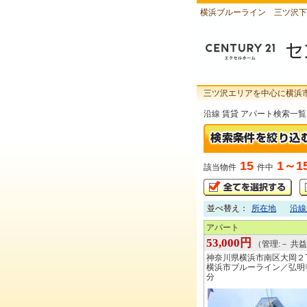
横浜ブルーライン 三ツ沢下
三ツ沢エリアを中心に横浜
沿線 賃貸 アパート検索一覧
15
1～1
該当物件
件中
並べ替え：
所在地
沿線
アパート
53,000円
（管理:－ 共益:
神奈川県横浜市南区大岡２
横浜市ブルーライン／弘明
分