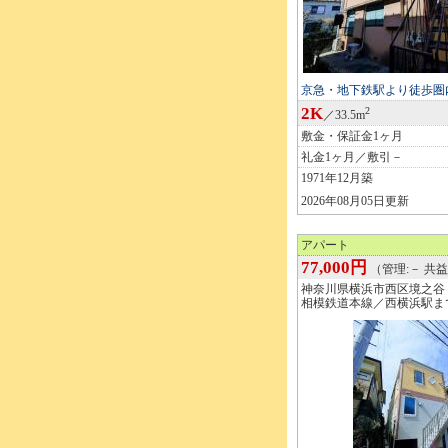
京急・地下鉄駅より徒歩圏
2K
2
／33.5m
敷金・保証金1ヶ月
礼金1ヶ月／敷引－
1971年12月築
2026年08月05日更新
アパート
77,000円
（管理:－ 共益:
神奈川県横浜市西区境之谷
相模鉄道本線／西横浜駅ま