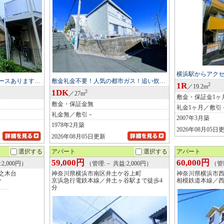
横浜駅からアク
ースあります…
敷金礼金不要！人気の都市ガス！追い炊…
1R
2
／19.2m
1DK
2
／27m
敷金・保証金1ヶ
敷金・保証金無
礼金1ヶ月／敷引
礼金無／敷引－
2007年3月築
1978年2月築
2026年08月05日
2026年08月05日更新
選択する
アパート
選択する
アパート
59,000円
60,000円
2,000円）
（管理:－ 共益:2,000円）
（管
之木台
神奈川県横浜市南区井土ケ谷上町
神奈川県横浜市
分
京浜急行電鉄本線／井土ヶ谷駅まで徒歩4
相模鉄道本線／西
分