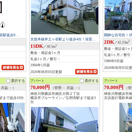
安駅徒歩9…
閑静な住宅街！1
京急本線井土ヶ谷駅より徒歩4分！浴室…
2DK
2
／42.23m
1SDK
2
／30.5m
敷金・保証金1ヶ
敷金・保証金1ヶ月
礼金1ヶ月／敷引
礼金1ヶ月／敷引－
1980年9月築
1984年1月築
2026年08月05日
2026年08月05日更新
選択する
アパート
選択する
アパート
70,000円
70,000円
円 共益:－）
（管理:－ 共益:－）
（管
神奈川県横浜市南区大岡２丁目
神奈川県横浜市
駅まで徒歩10分
横浜市ブルーライン／弘明寺駅まで徒歩3
京浜急行電鉄本線
分