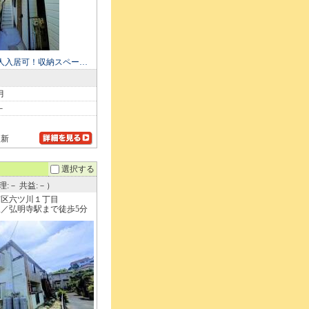
人入居可！収納スペー…
月
－
更新
選択する
理:－ 共益:－）
南区六ツ川１丁目
／弘明寺駅まで徒歩5分