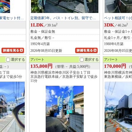
家電セット付…
定期借家5年。バス・トイレ別。留守で…
ペット相談可！(
1LDK
3DK
2
2
／39.1m
／46.2m
敷金・保証金無
敷金・保証金1ヶ
礼金無／敷引－
礼金1ヶ月／敷引
1992年4月築
1988年6月築
2026年08月05日更新
2026年08月05日
選択する
アパート
選択する
アパート
135,000円
170,000円
益:－）
（管理:－ 共益:5,000円）
（管
１丁目
神奈川県横浜市神奈川区子安台１丁目
神奈川県横浜市
駅まで徒歩5分
京浜急行電鉄本線／京急新子安駅まで徒歩
東急東横線／反町
11分