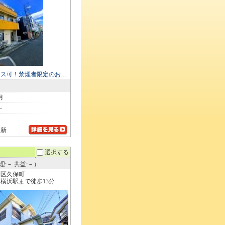
セス可！禁煙者限定のお…
月
－
更新
選択する
理:－ 共益:－）
西区久保町
横浜駅まで徒歩13分