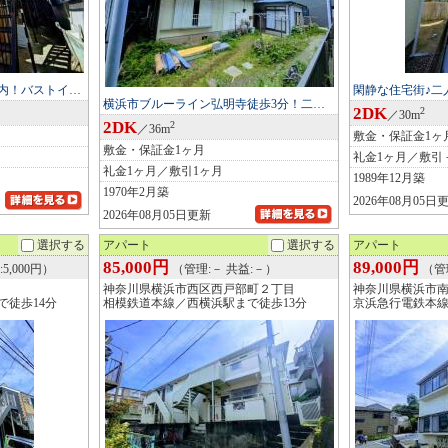
内！バストイ…
閑静な住宅街♪二
横浜市ブルーライン弘明寺徒歩3分！二…
2DK
2
／30m
2DK
2
／36m
敷金・保証金1ヶ
敷金・保証金1ヶ月
礼金1ヶ月／敷引
礼金1ヶ月／敷引1ヶ月
1989年12月築
1970年2月築
2026年08月05日
2026年08月05日更新
選択する
アパート
選択する
アパート
85,000円
89,000円
5,000円）
（管理:－ 共益:－）
（管
神奈川県横浜市西区西戸部町２丁目
神奈川県横浜市
で徒歩14分
相模鉄道本線／西横浜駅まで徒歩13分
京浜急行電鉄本線