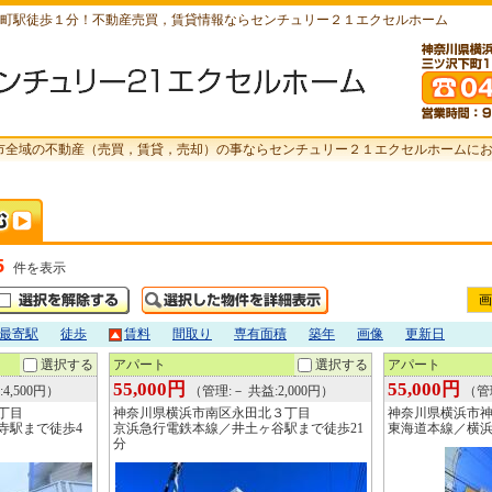
町駅徒歩１分！不動産売買，賃貸情報ならセンチュリー２１エクセルホーム
市全域の不動産（売買，賃貸，売却）の事ならセンチュリー２１エクセルホームに
5
件を表示
画
最寄駅
徒歩
賃料
間取り
専有面積
築年
画像
更新日
選択する
アパート
選択する
アパート
55,000円
55,000円
4,500円）
（管理:－ 共益:2,000円）
（管理
丁目
神奈川県横浜市南区永田北３丁目
神奈川県横浜市
寺駅まで徒歩4
京浜急行電鉄本線／井土ヶ谷駅まで徒歩21
東海道本線／横浜
分