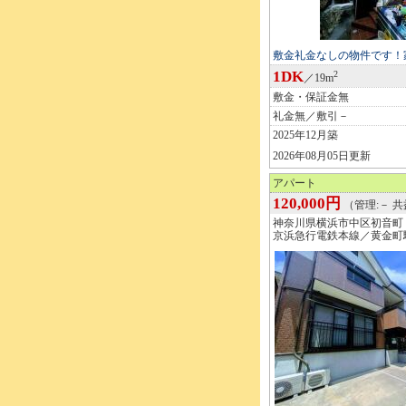
敷金礼金なしの物件です！
1DK
2
／19m
敷金・保証金無
礼金無／敷引－
2025年12月築
2026年08月05日更新
アパート
120,000円
（管理:－ 共
神奈川県横浜市中区初音町
京浜急行電鉄本線／黄金町