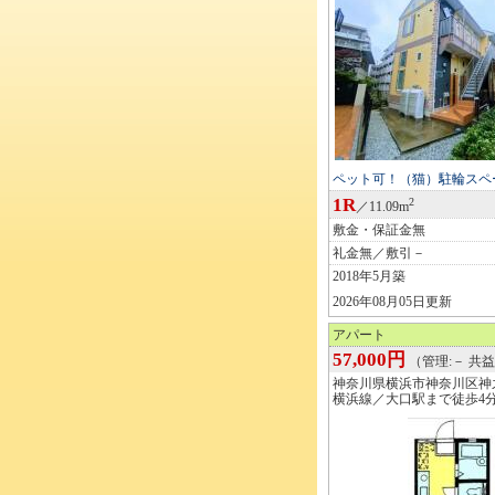
ペット可！（猫）駐輪スペ
1R
2
／11.09m
敷金・保証金無
礼金無／敷引－
2018年5月築
2026年08月05日更新
アパート
57,000円
（管理:－ 共益:
神奈川県横浜市神奈川区神
横浜線／大口駅まで徒歩4