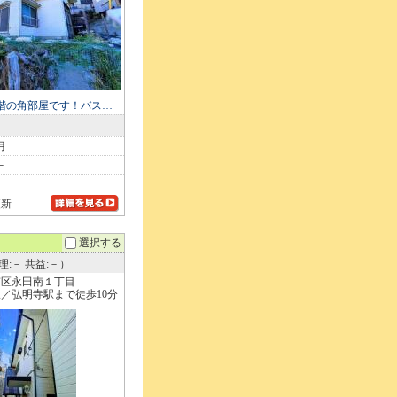
階の角部屋です！バス…
月
－
更新
選択する
理:－ 共益:－）
南区永田南１丁目
／弘明寺駅まで徒歩10分