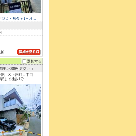
小型犬・敷金＋1ヶ月…
月
－
更新
選択する
理:5,000円 共益:－）
神奈川区上反町１丁目
駅まで徒歩1分