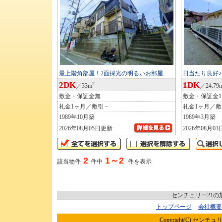
最上階角部屋！2面採光の明るいお部屋…
日当たり良好
2DK
1DK
2
／33m
／24.79
敷金・保証金無
敷金・保証金
礼金1ヶ月／敷引－
礼金1ヶ月／
1989年10月築
1989年3月築
2026年08月05日更新
2026年08月0
2
1～2
該当物件
件中
件を表示
センチュリー21
トップページ
会社概要
Copyright(C) センチュリ