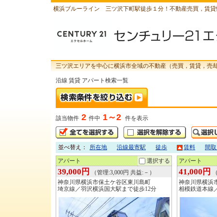
横浜ブルーライン 三ツ沢下町駅徒歩１分！不動産売買，賃貸
三ツ沢エリアを中心に横浜市全域の不動産（売買，賃貸，売
沿線 賃貸 アパート検索一覧
2
1～2
該当物件
件中
件を表示
並べ替え：
所在地
沿線最寄駅
徒歩
賃料
間取
アパート
選択する
アパート
39,000円
41,000円
（管理:3,000円 共益:－）
（
神奈川県横浜市保土ケ谷区東川島町
神奈川県横浜
埼京線／羽沢横浜国大駅まで徒歩12分
相模鉄道本線