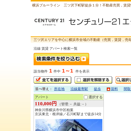
横浜ブルーライン 三ツ沢下町駅徒歩１分！不動産売買，賃貸
三ツ沢エリアを中心に横浜市全域の不動産（売買，賃貸，売
沿線 賃貸 アパート検索一覧
1
1～1
該当物件
件中
件を表示
並べ替え：
所在地
沿線最寄駅
徒歩
賃料
間取
アパート
選択する
110,000円
（管理:－ 共益:－）
神奈川県横浜市中区柏葉
京浜東北・根岸線／石川町駅まで徒歩14分