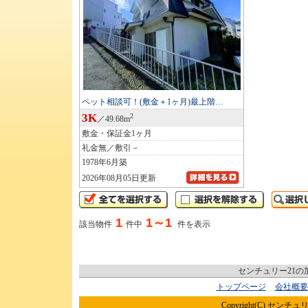
ペット相談可！(敷金＋1ヶ月)最上階…
3K
2
／49.68m
敷金・保証金1ヶ月
礼金無／敷引－
1978年6月築
2026年08月05日更新
1
1～1
該当物件
件中
件を表示
センチュリー21
トップページ
会社概要
Copyright(C) センチュリ