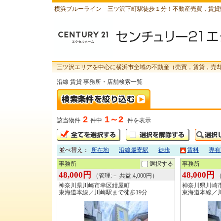
横浜ブルーライン 三ツ沢下町駅徒歩１分！不動産売買，賃貸
三ツ沢エリアを中心に横浜市全域の不動産（売買，賃貸，売
沿線 賃貸 事務所・店舗検索一覧
2
1～2
該当物件
件中
件を表示
並べ替え：
所在地
沿線最寄駅
徒歩
賃料
専有
事務所
選択する
事務所
48,000円
48,000円
（管理:－ 共益:4,000円）
（
神奈川県川崎市幸区紺屋町
神奈川県川崎
東海道本線／川崎駅まで徒歩19分
東海道本線／川