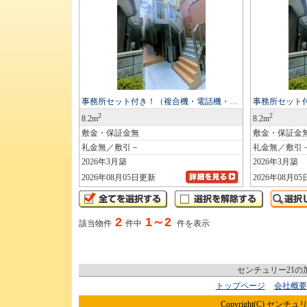
事務所セット付き！（複合機・電話機・…
事務所セット
2
2
8.2m
8.2m
敷金・保証金無
敷金・保証金
礼金無／敷引－
礼金無／敷引
2026年3月築
2026年3月築
2026年08月05日更新
2026年08月0
2
1～2
該当物件
件中
件を表示
センチュリー21
トップページ
会社概要
Copyright(C) センチュリ