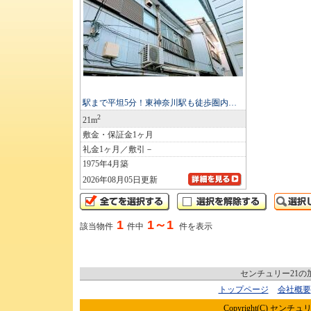
駅まで平坦5分！東神奈川駅も徒歩圏内…
2
21m
敷金・保証金1ヶ月
礼金1ヶ月／敷引－
1975年4月築
2026年08月05日更新
1
1～1
該当物件
件中
件を表示
センチュリー21
トップページ
会社概要
Copyright(C) センチュリ