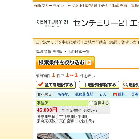
横浜ブルーライン 三ツ沢下町駅徒歩１分！不動産売買，賃貸
三ツ沢エリアを中心に横浜市全域の不動産（売買，賃貸，売
沿線 賃貸 事務所・店舗検索一覧
1
1～1
該当物件
件中
件を表示
並べ替え：
所在地
沿線最寄駅
徒歩
賃料
専有
事務所
選択する
45,000円
（管理:2,000円 共益:－）
神奈川県横浜市神奈川区平川町
東急東横線／東白楽駅まで徒歩5分