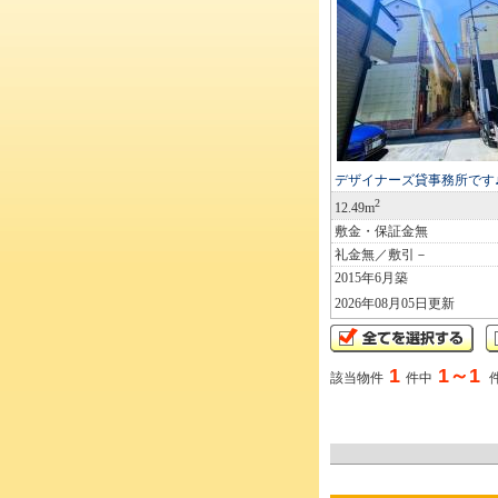
デザイナーズ貸事務所です
2
12.49m
敷金・保証金無
礼金無／敷引－
2015年6月築
2026年08月05日更新
1
1～1
該当物件
件中