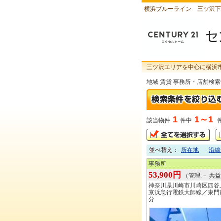
横浜ブルーライン 三ツ沢下
三ツ沢エリアを中心に横浜
地域 賃貸 事務所・店舗検
1
1～1
該当物件
件中
並べ替え：
所在地
沿線
事務所
53,900円
（管理:－ 共益:
神奈川県川崎市川崎区四谷
京浜急行電鉄大師線／東門
分