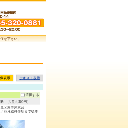
お任せ下さい。
像表示
テキスト表示
選択する
:－ 共益:4,500円）
鶴見区東寺尾東台
線／花月総持寺駅まで徒歩