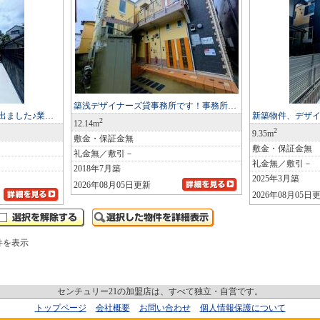
築浅デザイナーズ貸事務所です！事務所…
出ました♪業…
新築物件、デザイ
2
12.14m
2
9.35m
敷金・保証金無
敷金・保証金無
礼金無／敷引－
礼金無／敷引－
2018年7月築
2025年3月築
2026年08月05日更新
2026年08月05日
件を表示
センチュリー21の加盟店は、すべて独立・自営です。
トップページ
会社概要
お問い合わせ
個人情報保護について