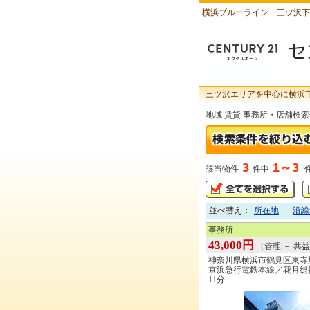
横浜ブルーライン 三ツ沢下
三ツ沢エリアを中心に横浜
地域 賃貸 事務所・店舗検
3
1～3
該当物件
件中
並べ替え：
所在地
沿線
事務所
43,000円
（管理:－ 共益:
神奈川県横浜市鶴見区東寺
京浜急行電鉄本線／花月総
11分