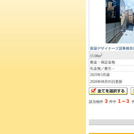
新築デザイナーズ貸事務所
2
15.08m
敷金・保証金無
礼金無／敷引－
2025年3月築
2026年08月05日更新
3
1～3
該当物件
件中