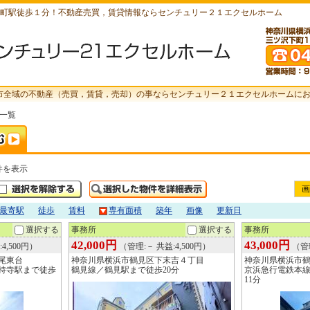
町駅徒歩１分！不動産売買，賃貸情報ならセンチュリー２１エクセルホーム
市全域の不動産（売買，賃貸，売却）の事ならセンチュリー２１エクセルホームに
索一覧
件を表示
画
最寄駅
徒歩
賃料
専有面積
築年
画像
更新日
選択する
事務所
選択する
事務所
42,000円
43,000円
4,500円）
（管理:－ 共益:4,500円）
（管理
尾東台
神奈川県横浜市鶴見区下末吉４丁目
神奈川県横浜市
持寺駅まで徒歩
鶴見線／鶴見駅まで徒歩20分
京浜急行電鉄本
11分