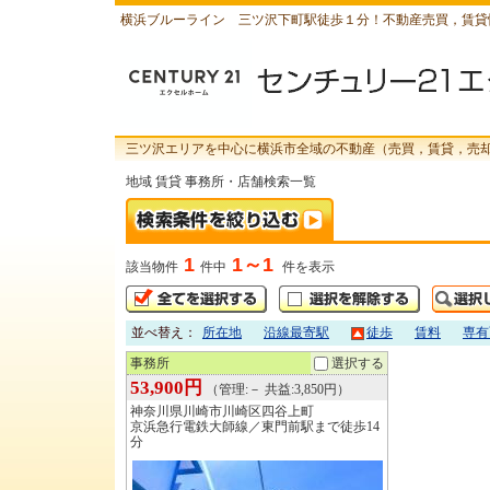
横浜ブルーライン 三ツ沢下町駅徒歩１分！不動産売買，賃貸
三ツ沢エリアを中心に横浜市全域の不動産（売買，賃貸，売
地域 賃貸 事務所・店舗検索一覧
1
1～1
該当物件
件中
件を表示
並べ替え：
所在地
沿線最寄駅
徒歩
賃料
専有
事務所
選択する
53,900円
（管理:－ 共益:3,850円）
神奈川県川崎市川崎区四谷上町
京浜急行電鉄大師線／東門前駅まで徒歩14
分