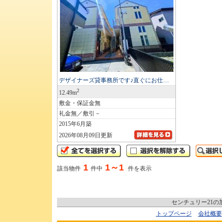
デザイナーズ貸事務所です♪直ぐにお仕…
2
12.49m
敷金・保証金無
礼金無／敷引－
2015年6月築
2026年08月09日更新
1
1～1
該当物件
件中
件を表示
センチュリー21
トップページ
会社概要