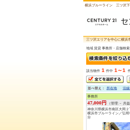
横浜ブルーライン 三ツ沢下
三ツ沢エリアを中心に横浜
地域 賃貸 事務所・店舗検
1
1～1
該当物件
件中
並べ替え：
所在地
沿線
事務所
47,000円
（管理:－ 共益:
神奈川県横浜市南区大岡２
横浜市ブルーライン／弘明
分