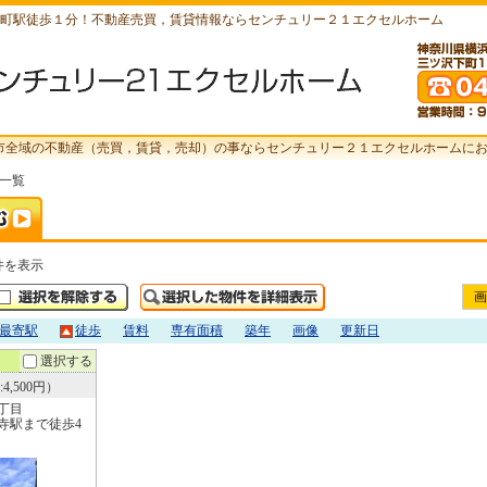
町駅徒歩１分！不動産売買，賃貸情報ならセンチュリー２１エクセルホーム
市全域の不動産（売買，賃貸，売却）の事ならセンチュリー２１エクセルホームに
索一覧
件を表示
画
最寄駅
徒歩
賃料
専有面積
築年
画像
更新日
選択する
4,500円）
丁目
寺駅まで徒歩4