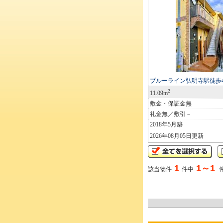
ブルーライン弘明寺駅徒歩
2
11.09m
敷金・保証金無
礼金無／敷引－
2018年5月築
2026年08月05日更新
1
1～1
該当物件
件中