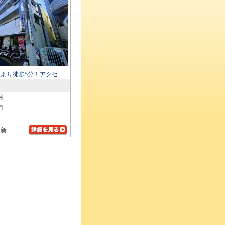
より徒歩5分！アクセ…
月
月
更新