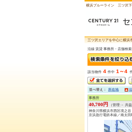
横浜ブルーライン 三ツ沢下
三ツ沢エリアを中心に横浜
沿線 賃貸 事務所・店舗検
4
1～4
該当物件
件中
並べ替え：
所在地
事務所
40,700円
（管理:－ 共益:
神奈川県横浜市西区境之谷
京浜急行電鉄本線／南太田