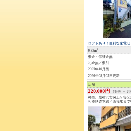
ロフトあり！便利な家電セ
2
9.83m
敷金・保証金無
礼金無／敷引－
2025年10月築
2026年08月05日更新
店舗
220,000円
（管理:－ 共益
神奈川県横浜市保土ケ谷区
相模鉄道本線／西谷駅まで徒