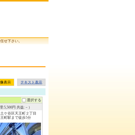
お任せ下さい。
像表示
テキスト表示
選択する
:5,500円 共益:－）
保土ケ谷区天王町２丁目
王町駅まで徒歩5分