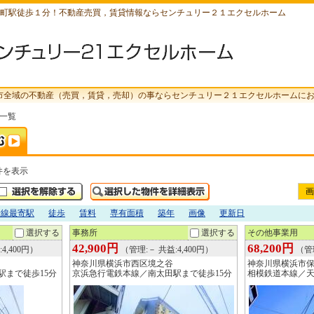
町駅徒歩１分！不動産売買，賃貸情報ならセンチュリー２１エクセルホーム
市全域の不動産（売買，賃貸，売却）の事ならセンチュリー２１エクセルホームに
索一覧
件を表示
画
沿線最寄駅
徒歩
賃料
専有面積
築年
画像
更新日
選択する
事務所
選択する
その他事業用
42,900円
68,200円
4,400円）
（管理:－ 共益:4,400円）
（管理
神奈川県横浜市西区境之谷
神奈川県横浜市
駅まで徒歩15分
京浜急行電鉄本線／南太田駅まで徒歩15分
相模鉄道本線／天