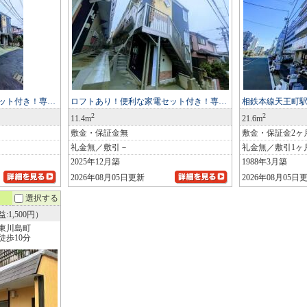
ット付き！専…
ロフトあり！便利な家電セット付き！専…
相鉄本線天王町駅
2
2
11.4m
21.6m
敷金・保証金無
敷金・保証金2ヶ
礼金無／敷引－
礼金無／敷引1ヶ
2025年12月築
1988年3月築
2026年08月05日更新
2026年08月05日
選択する
:1,500円）
東川島町
歩10分