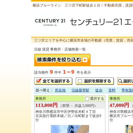
横浜ブルーライン 三ツ沢下町駅徒歩１分！不動産売買，賃貸
三ツ沢エリアを中心に横浜市全域の不動産（売買，賃貸，売
沿線 賃貸 事務所・店舗検索一覧
9
1～9
該当物件
件中
件を表示
並べ替え：
所在地
沿線最寄駅
徒歩
賃料
専有面
事務所
選択する
事務所
113,000円
47,000円
（管理:－ 共益:5,000円）
（
神奈川県横浜市中区伊勢佐木町４丁目
神奈川県横浜
京浜急行電鉄本線／日ノ出町駅まで徒歩8
横浜市ブルー
分
分