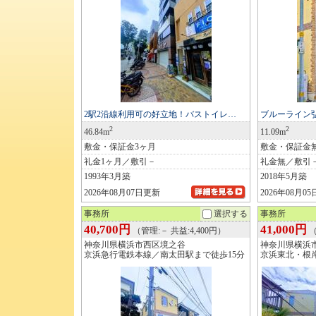
2駅2沿線利用可の好立地！バストイレ…
ブルーライン
2
2
46.84m
11.09m
敷金・保証金3ヶ月
敷金・保証金
礼金1ヶ月／敷引－
礼金無／敷引
1993年3月築
2018年5月築
2026年08月07日更新
2026年08月0
事務所
選択する
事務所
40,700円
41,000円
（管理:－ 共益:4,400円）
（
神奈川県横浜市西区境之谷
神奈川県横浜
京浜急行電鉄本線／南太田駅まで徒歩15分
京浜東北・根