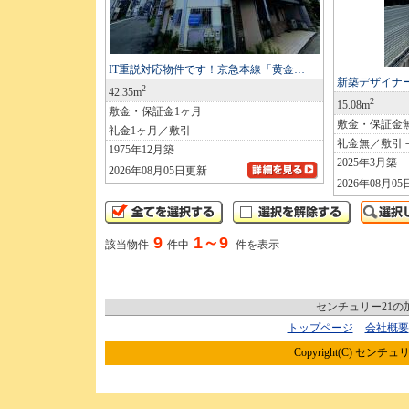
IT重説対応物件です！京急本線「黄金…
新築デザイナ
2
42.35m
2
15.08m
敷金・保証金1ヶ月
敷金・保証金
礼金1ヶ月／敷引－
礼金無／敷引
1975年12月築
2025年3月築
2026年08月05日更新
2026年08月0
9
1～9
該当物件
件中
件を表示
センチュリー21
トップページ
会社概要
Copyright(C) センチュリ