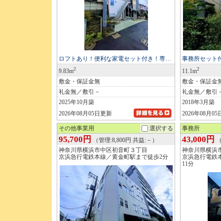
ロフトあり！便利な家電セット付き！専…
事務所セット
2
2
9.83m
11.1m
敷金・保証金無
敷金・保証金
礼金無／敷引－
礼金無／敷引
2025年10月築
2018年3月築
2026年08月05日更新
2026年08月0
その他事業用
選択する
事務所
95,700円
43,000円
（管理:8,800円 共益:－）
（
神奈川県横浜市中区初音町３丁目
神奈川県横浜
京浜急行電鉄本線／黄金町駅まで徒歩2分
京浜急行電鉄
11分