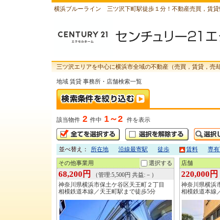
横浜ブルーライン 三ツ沢下町駅徒歩１分！不動産売買，賃貸
三ツ沢エリアを中心に横浜市全域の不動産（売買，賃貸，売
地域 賃貸 事務所・店舗検索一覧
2
1～2
該当物件
件中
件を表示
並べ替え：
所在地
沿線最寄駅
徒歩
賃料
専有
その他事業用
選択する
店舗
68,200円
220,000円
（管理:5,500円 共益:－）
神奈川県横浜市保土ケ谷区天王町２丁目
神奈川県横浜
相模鉄道本線／天王町駅まで徒歩5分
相模鉄道本線