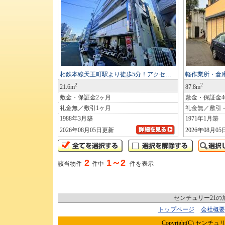
相鉄本線天王町駅より徒歩5分！アクセ…
軽作業所・倉
2
2
21.6m
87.8m
敷金・保証金2ヶ月
敷金・保証金40
礼金無／敷引1ヶ月
礼金無／敷引
1988年3月築
1971年1月築
2026年08月05日更新
2026年08月0
2
1～2
該当物件
件中
件を表示
センチュリー21
トップページ
会社概要
Copyright(C) センチュリ