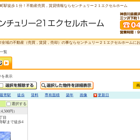
町駅徒歩１分！不動産売買，賃貸情報ならセンチュリー２１エクセルホーム
市全域の不動産（売買，賃貸，売却）の事ならセンチュリー２１エクセルホームに
索一覧
件を表示
画
最寄駅
徒歩
賃料
専有面積
築年
画像
更新日
選択する
4,500円）
丁目
寺駅まで徒歩4