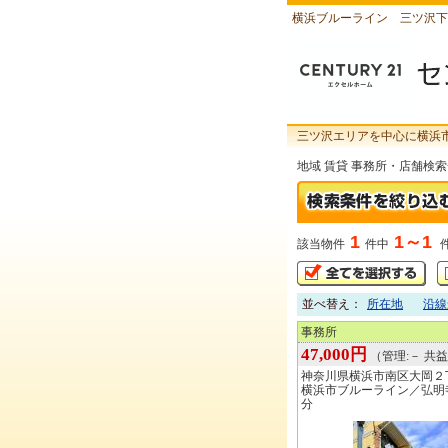
横浜ブルーライン 三ツ沢下
三ツ沢エリアを中心に横浜
地域 賃貸 事務所・店舗検
1
1～1
該当物件
件中
並べ替え：
所在地
沿線
事務所
47,000円
（管理:－ 共益:
神奈川県横浜市南区大岡２
横浜市ブルーライン／弘明
分