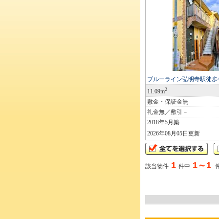
ブルーライン弘明寺駅徒歩
2
11.09m
敷金・保証金無
礼金無／敷引－
2018年5月築
2026年08月05日更新
1
1～1
該当物件
件中