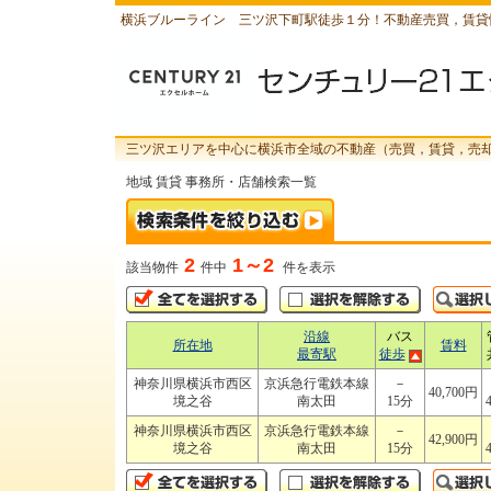
横浜ブルーライン 三ツ沢下町駅徒歩１分！不動産売買，賃貸
三ツ沢エリアを中心に横浜市全域の不動産（売買，賃貸，売
地域 賃貸 事務所・店舗検索一覧
2
1～2
該当物件
件中
件を表示
沿線
バス
所在地
賃料
最寄駅
徒歩
神奈川県横浜市西区
京浜急行電鉄本線
－
40,700円
境之谷
南太田
15分
神奈川県横浜市西区
京浜急行電鉄本線
－
42,900円
境之谷
南太田
15分