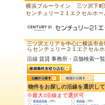
横浜ブルーライン 三ツ沢下町
センチュリー２１エクセルホー
三ツ沢エリアを中心に横浜市全
らセンチュリー２１エクセルホ
沿線 賃貸 事務所・店舗検索一
物件をお探しの沿線を選択し
※最大3沿線まで選択可
東海道本線
（2件）
南武線
（2件）