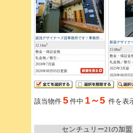
築浅デザイナーズ貸事務所です！事務所…
新築デザイナ
2
12.14m
2
15.08m
敷金・保証金無
敷金・保証金
礼金無／敷引－
礼金無／敷引
2018年7月築
2025年3月築
2026年08月05日更新
2026年08月0
5
1～5
該当物件
件中
件を表
センチュリー21の加