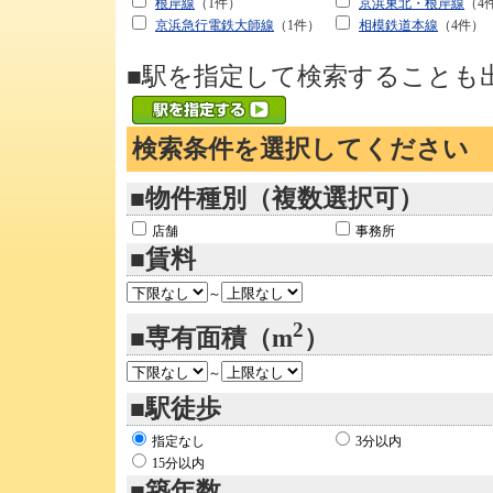
根岸線
（1件）
京浜東北・根岸線
（4
京浜急行電鉄大師線
（1件）
相模鉄道本線
（4件）
■駅を指定して検索することも
検索条件を選択してください
■物件種別（複数選択可）
店舗
事務所
■賃料
～
2
■専有面積（m
）
～
■駅徒歩
指定なし
3分以内
15分以内
■築年数