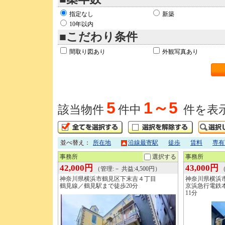
指定なし
新築
10年以内
■こだわり条件
間取り図あり
外観写真あり
5
1～5
該当物件
件中
件を表
並べ替え：
所在地
沿線最寄駅
徒歩
賃料
専有
事務所
選択する
事務所
42,000円
43,000円
（管理:－ 共益:4,500円）
（
神奈川県横浜市鶴見区下末吉４丁目
神奈川県横浜
鶴見線／鶴見駅まで徒歩20分
京浜急行電鉄
11分