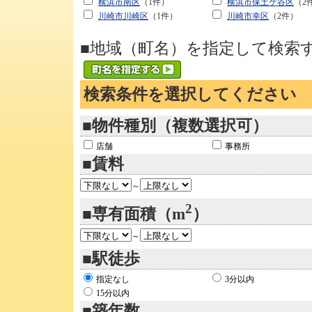
横浜市南区
（1件）
横浜市保土ケ谷区
（2
川崎市川崎区
（1件）
川崎市幸区
（2件）
■地域（町名）を指定して検索
検索条件を選択してください
■物件種別（複数選択可）
店舗
事務所
■賃料
～
2
■専有面積（m
）
～
■駅徒歩
指定なし
3分以内
15分以内
■築年数