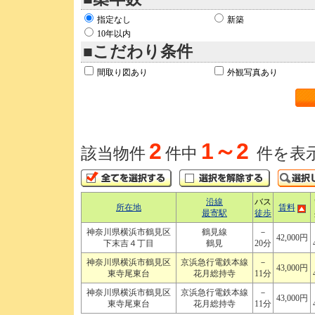
指定なし
新築
10年以内
■こだわり条件
間取り図あり
外観写真あり
2
1～2
該当物件
件中
件を表
沿線
バス
所在地
賃料
最寄駅
徒歩
神奈川県横浜市鶴見区
鶴見線
－
42,000円
下末吉４丁目
鶴見
20分
神奈川県横浜市鶴見区
京浜急行電鉄本線
－
43,000円
東寺尾東台
花月総持寺
11分
神奈川県横浜市鶴見区
京浜急行電鉄本線
－
43,000円
東寺尾東台
花月総持寺
11分