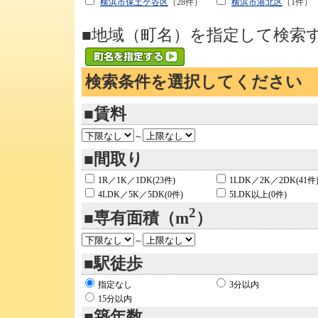
横浜市保土ケ谷区
（28件）
横浜市港北区
（1件）
■地域（町名）を指定して検索
検索条件を選択してください
■賃料
～
■間取り
1R／1K／1DK(23件)
1LDK／2K／2DK(41件
4LDK／5K／5DK(0件)
5LDK以上(0件)
2
■専有面積（m
）
～
■駅徒歩
指定なし
3分以内
15分以内
■築年数