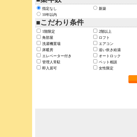
指定なし
新築
10年以内
■こだわり条件
1階限定
2階以上
角部屋
ロフト
洗濯機置場
エアコン
床暖房
追い炊き給湯
エレベーター付き
オートロック
管理人常駐
ペット相談
即入居可
女性限定