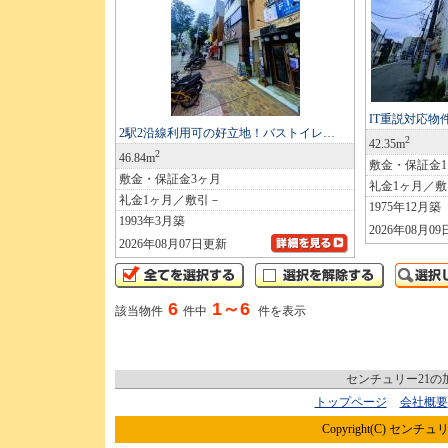
IT重説対応
2駅2沿線利用可の好立地！バストイレ…
2
42.35m
2
46.84m
敷金・保証金
敷金・保証金3ヶ月
礼金1ヶ月／
礼金1ヶ月／敷引－
1975年12月築
1993年3月築
2026年08月0
2026年08月07日更新
6
1～6
該当物件
件中
件を表示
センチュリー21
トップページ
会社概要
Copyright(C) センチュリ