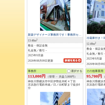
新築デザイナーズ事務所です！事務所セ…
冷蔵庫付き！
2
13.48m
2
12.49m
敷金・保証金無
敷金・保証金
礼金無／敷引－
礼金無／敷引
2025年9月築
2025年9月築
2026年08月09日更新
2026年08月0
事務所
選択する
その他事業用
113,000円
95,700円
（管理:－ 共益:5,000円）
（
神奈川県横浜市中区伊勢佐木町４丁目
神奈川県横浜
京浜急行電鉄本線／日ノ出町駅まで徒歩8
京浜急行電鉄
分