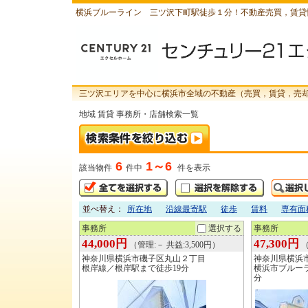
横浜ブルーライン 三ツ沢下町駅徒歩１分！不動産売買，賃貸
三ツ沢エリアを中心に横浜市全域の不動産（売買，賃貸，売
地域 賃貸 事務所・店舗検索一覧
6
1～6
該当物件
件中
件を表示
並べ替え：
所在地
沿線最寄駅
徒歩
賃料
専有面
事務所
選択する
事務所
44,000円
47,300円
（管理:－ 共益:3,500円）
（
神奈川県横浜市磯子区丸山２丁目
神奈川県横浜
根岸線／根岸駅まで徒歩19分
横浜市ブルー
分