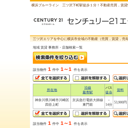
横浜ブルーライン 三ツ沢下町駅徒歩１分！不動産売買，賃貸
三ツ沢エリアを中心に横浜市全域の不動産（売買，賃貸，売
地域 賃貸 事務所・店舗検索一覧
1
1～1
該当物件
件中
件を表示
沿線
バス
所在地
賃料
最寄駅
徒歩
神奈川県川崎市川崎区
京浜急行電鉄大師線
－
53,900円
四谷上町
東門前
14分
1
1～1
該当物件
件中
件を表示