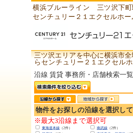
横浜ブルーライン 三ツ沢下町
センチュリー２１エクセルホー
三ツ沢エリアを中心に横浜市全
らセンチュリー２１エクセルホ
沿線 賃貸 事務所・店舗検索一
物件をお探しの沿線を選択し
※最大3沿線まで選択可
東海道本線
（2件）
南武線
（2件）