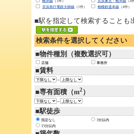
根岸線
（1件）
京浜東北・根岸線
（4
京浜急行電鉄大師線
（1件）
相模鉄道本線
（4件）
■駅を指定して検索することも
検索条件を選択してください
■物件種別（複数選択可）
店舗
事務所
■賃料
～
2
■専有面積（m
）
～
■駅徒歩
指定なし
3分以内
15分以内
■築年数