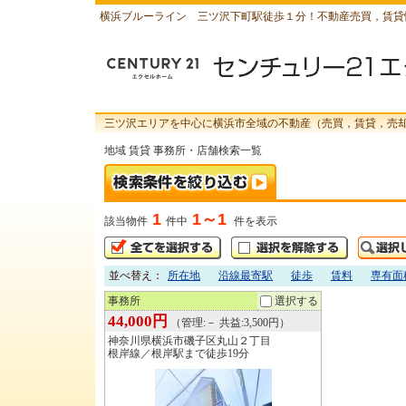
横浜ブルーライン 三ツ沢下町駅徒歩１分！不動産売買，賃貸
三ツ沢エリアを中心に横浜市全域の不動産（売買，賃貸，売
地域 賃貸 事務所・店舗検索一覧
1
1～1
該当物件
件中
件を表示
並べ替え：
所在地
沿線最寄駅
徒歩
賃料
専有面
事務所
選択する
44,000円
（管理:－ 共益:3,500円）
神奈川県横浜市磯子区丸山２丁目
根岸線／根岸駅まで徒歩19分