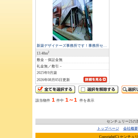
新築デザイナーズ事務所です！事務所セ…
2
13.48m
敷金・保証金無
礼金無／敷引－
2025年9月築
2026年08月05日更新
1
1～1
該当物件
件中
件を表示
センチュリー21
トップページ
会社概要
Copyright(C) センチュリ