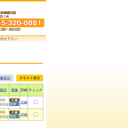
お任せ下さい。
像表示
テキスト表示
新日
画像
詳細
チェック
026
詳細
月05日
026
詳細
月05日