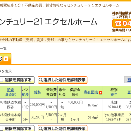
町駅徒歩１分！不動産売買，賃貸情報ならセンチュリー２１エクセルホーム
市全域の不動産（売買，賃貸，売却）の事ならセンチュリー２１エクセルホームに
索一覧
件を表示
画
沿線
バス
管理費
敷金
保証金
種別
賃料
専有面積
更
最寄駅
徒歩
共益費
礼金
敷引
築年
相模鉄道本線
－
－
－
400,000円
店舗
2
2
220,000円
87.8m
西谷
10分
1,500円
無
－
1971年1月
08
相模鉄道本線
－
5,500円
2ヶ月
－
その他事業用
2
2
68,200円
21.6m
天王町
5分
－
無
1ヶ月
1988年3月
08