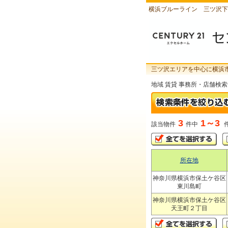
横浜ブルーライン 三ツ沢下
三ツ沢エリアを中心に横浜
地域 賃貸 事務所・店舗検
3
1～3
該当物件
件中
所在地
神奈川県横浜市保土ケ谷区
東川島町
神奈川県横浜市保土ケ谷区
天王町２丁目