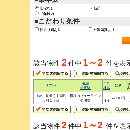
指定なし
新築
10年以内
■こだわり条件
間取り図あり
外観写真あり
2
1～2
該当物件
件中
件を表
沿線
バス
所在地
賃料
最寄駅
徒歩
神奈川県横浜市南区
横浜市ブルーライン
－
47,000円
大岡２丁目
弘明寺
4分
4
2
1～2
該当物件
件中
件を表