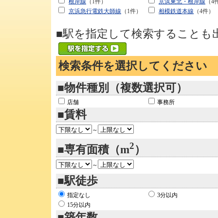
根岸線
（1件）
京浜東北・根岸線
（4
京浜急行電鉄大師線
（1件）
相模鉄道本線
（4件）
■駅を指定して検索することも
検索条件を選択してください
■物件種別（複数選択可）
店舗
事務所
■賃料
～
2
■専有面積（m
）
～
■駅徒歩
指定なし
3分以内
15分以内
■築年数