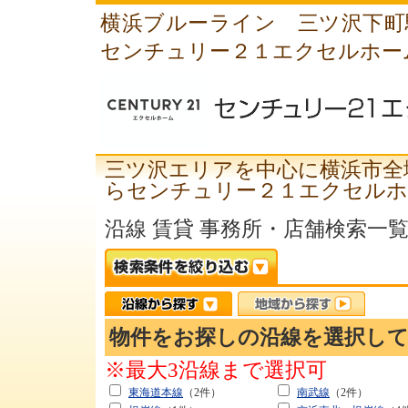
横浜ブルーライン 三ツ沢下町
センチュリー２１エクセルホー
三ツ沢エリアを中心に横浜市全
らセンチュリー２１エクセルホ
沿線 賃貸 事務所・店舗検索一
物件をお探しの沿線を選択し
※最大3沿線まで選択可
東海道本線
（2件）
南武線
（2件）