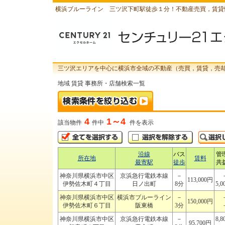
横浜ブルーライン 三ツ沢下町駅徒歩１分！不動産売買，賃貸
三ツ沢エリアを中心に横浜市全域の不動産（売買，賃貸，売
地域 賃貸 事務所・店舗検索一覧
4
1～4
該当物件
件中
件を表示
沿線
バス
管
所在地
賃料
最寄駅
徒歩
共
神奈川県横浜市中区
京浜急行電鉄本線
－
113,000円
伊勢佐木町４丁目
日ノ出町
8分
5,0
神奈川県横浜市中区
横浜市ブルーライン
－
150,000円
伊勢佐木町６丁目
阪東橋
3分
神奈川県横浜市中区
京浜急行電鉄本線
－
8,8
95,700円