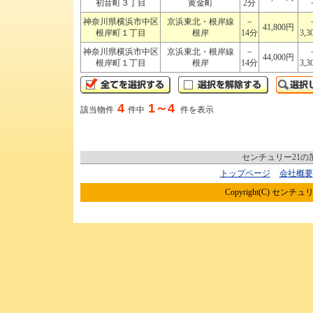
初音町３丁目
黄金町
2分
神奈川県横浜市中区
京浜東北・根岸線
－
41,800円
根岸町１丁目
根岸
14分
3,3
神奈川県横浜市中区
京浜東北・根岸線
－
44,000円
根岸町１丁目
根岸
14分
3,3
4
1～4
該当物件
件中
件を表示
センチュリー21
トップページ
会社概要
Copyright(C) センチュリ