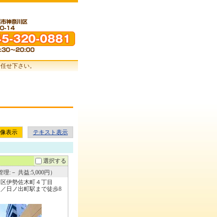
お任せ下さい。
像表示
テキスト表示
選択する
理:－ 共益:5,000円）
中区伊勢佐木町４丁目
／日ノ出町駅まで徒歩8