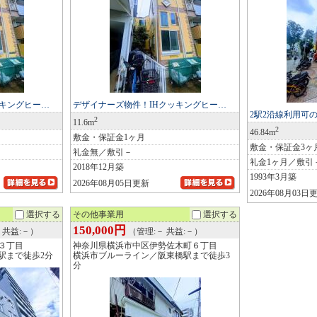
ッキングヒー…
デザイナーズ物件！IHクッキングヒー…
2駅2沿線利用可
2
11.6m
2
46.84m
敷金・保証金1ヶ月
敷金・保証金3ヶ
礼金無／敷引－
礼金1ヶ月／敷引
2018年12月築
1993年3月築
2026年08月05日更新
2026年08月03日
選択する
その他事業用
選択する
150,000円
円 共益:－）
（管理:－ 共益:－）
３丁目
神奈川県横浜市中区伊勢佐木町６丁目
駅まで徒歩2分
横浜市ブルーライン／阪東橋駅まで徒歩3
分