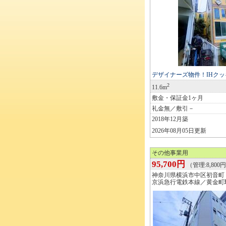
デザイナーズ物件！IHク
2
11.6m
敷金・保証金1ヶ月
礼金無／敷引－
2018年12月築
2026年08月05日更新
その他事業用
95,700円
（管理:8,800
神奈川県横浜市中区初音町
京浜急行電鉄本線／黄金町