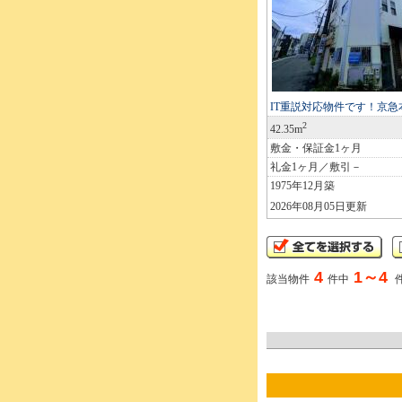
IT重説対応物件です！京
2
42.35m
敷金・保証金1ヶ月
礼金1ヶ月／敷引－
1975年12月築
2026年08月05日更新
4
1～4
該当物件
件中