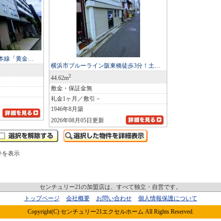
急本線「黄金…
横浜市ブルーライン阪東橋徒歩3分！土…
2
44.62m
敷金・保証金無
礼金1ヶ月／敷引－
1946年8月築
2026年08月05日更新
件を表示
センチュリー21の加盟店は、すべて独立・自営です。
トップページ
会社概要
お問い合わせ
個人情報保護について
Copyright(C) センチュリー21エクセルホーム All Rights Reserved.