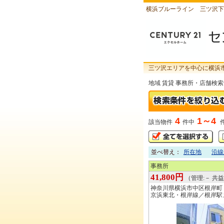
横浜ブルーライン 三ツ沢下
三ツ沢エリアを中心に横浜
地域 賃貸 事務所・店舗検
4
1～4
該当物件
件中
並べ替え：
所在地
沿線
事務所
41,800円
（管理:－ 共益:
神奈川県横浜市中区根岸町
京浜東北・根岸線／根岸駅