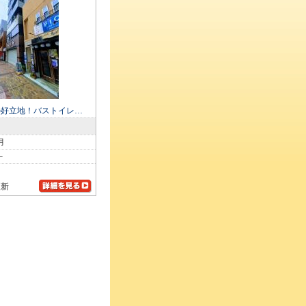
の好立地！バストイレ…
月
－
更新