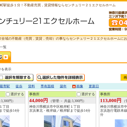
町駅徒歩１分！不動産売買，賃貸情報ならセンチュリー２１エクセルホーム
市全域の不動産（売買，賃貸，売却）の事ならセンチュリー２１エクセルホームに
索一覧
件を表示
画
最寄駅
徒歩
賃料
専有面積
築年
画像
更新日
選択する
事務所
選択する
事務所
44,000円
113,000円
3,300円）
（管理:－ 共益:3,300円）
（管
１丁目
神奈川県横浜市中区根岸町１丁目
神奈川県横浜市
まで徒歩14分
京浜東北・根岸線／根岸駅まで徒歩14分
京浜急行電鉄本線
分