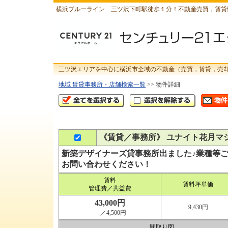
横浜ブルーライン 三ツ沢下町駅徒歩１分！不動産売買，賃貸
三ツ沢エリアを中心に横浜市全域の不動産（売買，賃貸，売
地域 賃貸事務所・店舗検索一覧
>> 物件詳細
《賃貸／事務所》 ユナイト花月マ
新築デザイナーズ貸事務所出ました♪業種等
お問い合わせください！
賃料
賃料坪単価
管理費／共益費
43,000円
9,430円
－／4,500円
間取り図