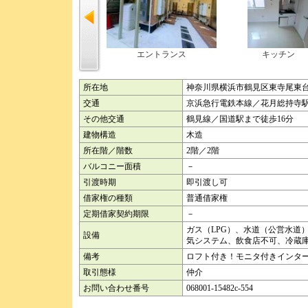
エントランス
キッチン
所在地
神奈川県横浜市鶴見区東寺尾東
交通
京浜急行電鉄本線／花月総持寺駅
その他交通
鶴見線／国道駅まで徒歩16分
建物構造
木造
所在階／階数
2階／2階
バルコニー面積
－
引渡時期
即引渡し可
借家権の種類
普通借家権
定期借家契約期限
－
ガス（LPG）、水道（公営水道
設備
気システム、飲食店不可、冷蔵庫
備考
ロフト付き！モニタ付きインター
取引態様
仲介
お問い合わせ番号
068001-15482c-554