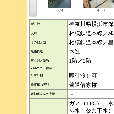
玄関
キッチン
神奈川県横浜市保
所在地
相模鉄道本線／和
交通
相模鉄道本線／星
その他交通
木造
建物構造
1階／2階
所在階／階数
バルコニー面積
－
即引渡し可
引渡時期
普通借家権
借家権の種類
－
定期借家契約期限
ガス（LPG）、
排水（公共下水）