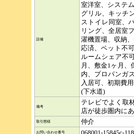
室洋室、システム
グリル、キッチ
ストイレ同室、
リング、全居室
濯機置場、収納
設備
応済、ペット不可
ルームシェア不可
月、敷金1ヶ月、
内、プロパンガ
入居可、初期費用
(下水道)
テレビでよく取
備考
店が徒歩圏内に
仲介
取引態様
068001-15845c-11
お問い合わせ番号