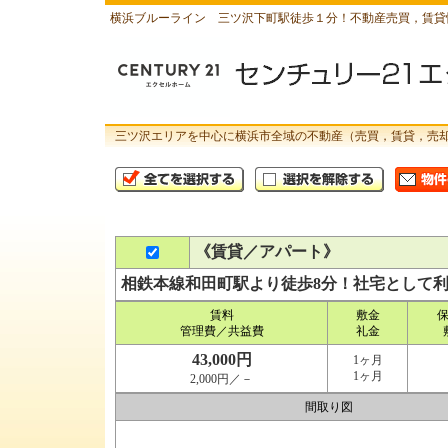
横浜ブルーライン 三ツ沢下町駅徒歩１分！不動産売買，賃貸
三ツ沢エリアを中心に横浜市全域の不動産（売買，賃貸，売
《賃貸／アパート》
相鉄本線和田町駅より徒歩8分！社宅として
賃料
敷金
管理費／共益費
礼金
43,000円
1ヶ月
1ヶ月
2,000円／－
間取り図